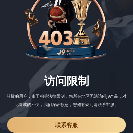
访问限制
尊敬的用户，由于相关法律限制，您所在地区无法访问J9产品，对
此造成的不便，我们深表歉意，您如有疑问请联系客服。
联系客服