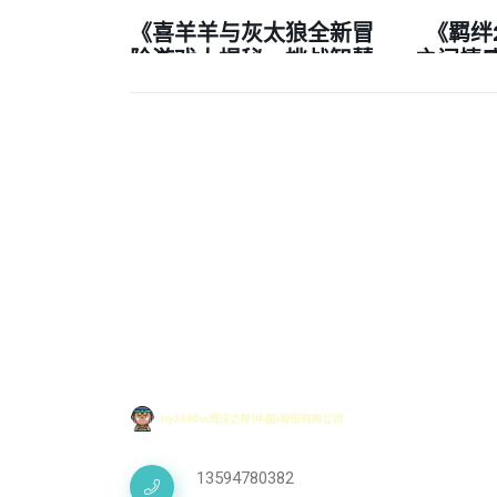
《喜羊羊与灰太狼全新冒
《羁绊
险游戏大揭秘，挑战智慧
之间情
与勇气的极限》
13594780382