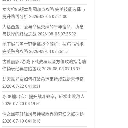
女大枪85版本刷图加点攻略 完美技能选择与
提升路线分析
2026-08-06 07:21:00
大话西游：爱与命运交织的千年宿命，执念
与抉择的终极之战
2026-08-05 07:25:32
地下城与勇士野猪挑战全解析：技巧与战术
完美融合攻略
2026-08-04 07:26:15
古墓丽影2游戏下载教程及全方位攻略指南助
你畅玩经典冒险游戏
2026-08-03 07:18:37
劫天赋异禀如何打破命运束缚成就逆天传奇
2026-07-22 04:10:31
冰DK输出宏：提升战斗效率，轻松击败敌人
2026-07-20 04:19:50
倩女幽魂轩辕风与神秘妖界的奇幻之旅探秘
2026-07-19 04:10:16