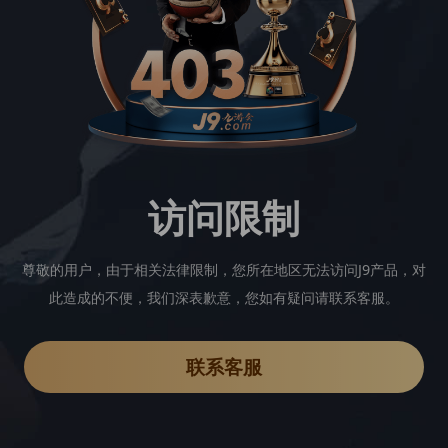
访问限制
尊敬的用户，由于相关法律限制，您所在地区无法访问J9产品，对
此造成的不便，我们深表歉意，您如有疑问请联系客服。
联系客服