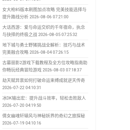
女大枪85版本刷图加点攻略 完美技能选择与
提升路线分析
2026-08-06 07:21:00
大话西游：爱与命运交织的千年宿命，执念
与抉择的终极之战
2026-08-05 07:25:32
地下城与勇士野猪挑战全解析：技巧与战术
完美融合攻略
2026-08-04 07:26:15
古墓丽影2游戏下载教程及全方位攻略指南助
你畅玩经典冒险游戏
2026-08-03 07:18:37
劫天赋异禀如何打破命运束缚成就逆天传奇
2026-07-22 04:10:31
冰DK输出宏：提升战斗效率，轻松击败敌人
2026-07-20 04:19:50
倩女幽魂轩辕风与神秘妖界的奇幻之旅探秘
2026-07-19 04:10:16