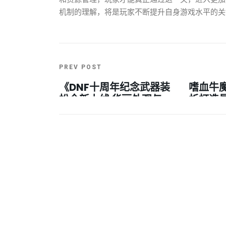
机制的理解，将是玩家不断提升自身游戏水平的关
PREV POST
《DNF十周年纪念武器装
嗜血牛
扮全新上线 华丽外观与
析打造
独特特效并存》