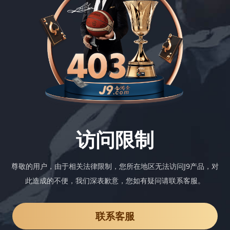
访问限制
尊敬的用户，由于相关法律限制，您所在地区无法访问J9产品，对
此造成的不便，我们深表歉意，您如有疑问请联系客服。
联系客服