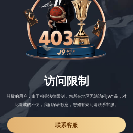
访问限制
尊敬的用户，由于相关法律限制，您所在地区无法访问J9产品，对
此造成的不便，我们深表歉意，您如有疑问请联系客服。
联系客服