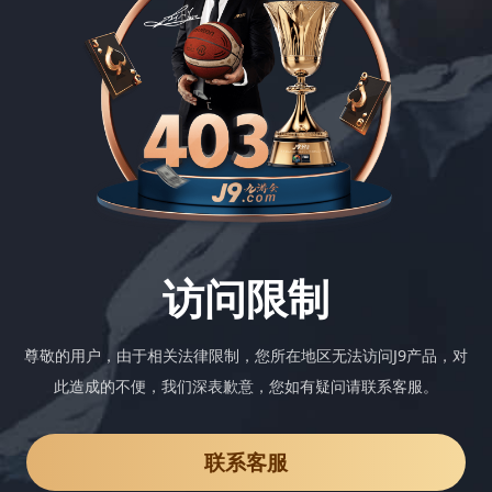
访问限制
尊敬的用户，由于相关法律限制，您所在地区无法访问J9产品，对
此造成的不便，我们深表歉意，您如有疑问请联系客服。
联系客服