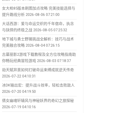
女大枪85版本刷图加点攻略 完美技能选择与
提升路线分析
2026-08-06 07:21:00
大话西游：爱与命运交织的千年宿命，执念
与抉择的终极之战
2026-08-05 07:25:32
地下城与勇士野猪挑战全解析：技巧与战术
完美融合攻略
2026-08-04 07:26:15
古墓丽影2游戏下载教程及全方位攻略指南助
你畅玩经典冒险游戏
2026-08-03 07:18:37
劫天赋异禀如何打破命运束缚成就逆天传奇
2026-07-22 04:10:31
冰DK输出宏：提升战斗效率，轻松击败敌人
2026-07-20 04:19:50
倩女幽魂轩辕风与神秘妖界的奇幻之旅探秘
2026-07-19 04:10:16