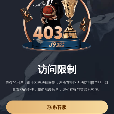
访问限制
尊敬的用户，由于相关法律限制，您所在地区无法访问J9产品，对
此造成的不便，我们深表歉意，您如有疑问请联系客服。
联系客服