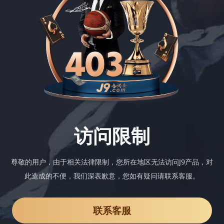
访问限制
尊敬的用户，由于相关法律限制，您所在地区无法访问J9产品，对
此造成的不便，我们深表歉意，您如有疑问请联系客服。
联系客服