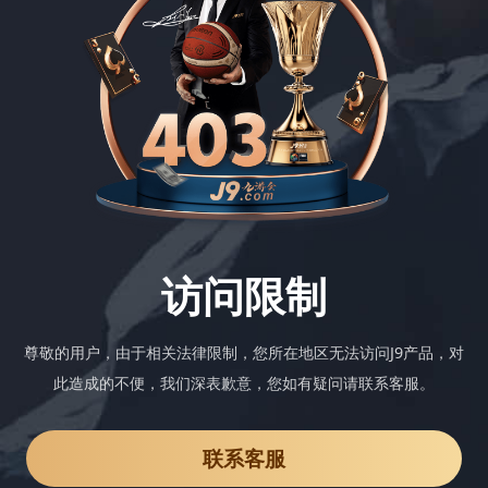
访问限制
尊敬的用户，由于相关法律限制，您所在地区无法访问J9产品，对
此造成的不便，我们深表歉意，您如有疑问请联系客服。
联系客服