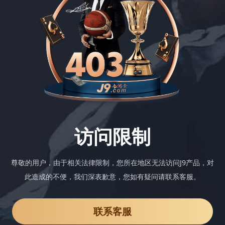
访问限制
尊敬的用户，由于相关法律限制，您所在地区无法访问J9产品，对
此造成的不便，我们深表歉意，您如有疑问请联系客服。
联系客服