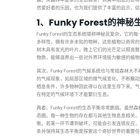
解。从森林中复杂的生态链条，到其中栖息的奇特生物
然爱好者的乐园，也为我们提供了丰富的启示，促
1、Funky Forest的神秘
Funky Forest的生态系统堪称神秘且复杂
多样性，拥有许多未知的物种，这些植物以奇异的
树木具有发光的叶片，晚上它们的光芒足以照亮整
物质，能够滋养出一些对外界环境极为敏感的植物
其次，Funky Forest的气候系统也与常规
的气候现象，如局部区域的微气候变化、不断飘动
栖息条件，许多物种因此得以在这里生存下来。气
在特定的气候环境下才能繁衍生息。
再者，Funky Forest的生态平衡非常脆弱
态圈。每一种生物的存在都与其他生物息息相关，
衡。若某一环节遭到破坏，可能会引发连锁反应，导致
条并保持其生态平衡是探索这个奇妙世界的重要任