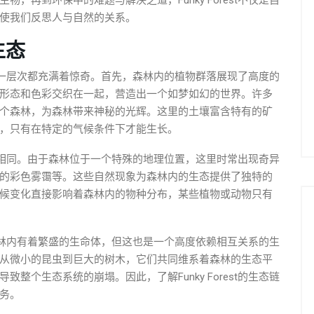
，再到环保中的难题与解决之道，Funky Forest不仅是自
使我们反思人与自然的关系。
生态
，它的每一层次都充满着惊奇。首先，森林内的植物群落展现了高度的
形态和色彩交织在一起，营造出一个如梦如幻的世界。许多
个森林，为森林带来神秘的光辉。这里的土壤富含特有的矿
，只有在特定的气候条件下才能生长。
森林大不相同。由于森林位于一个特殊的地理位置，这里时常出现奇异
的彩色雾霭等。这些自然现象为森林内的生态提供了独特的
候变化直接影响着森林内的物种分布，某些植物或动物只有
。虽然森林内有着繁盛的生命体，但这也是一个高度依赖相互关系的生
从微小的昆虫到巨大的树木，它们共同维系着森林的生态平
整个生态系统的崩塌。因此，了解Funky Forest的生态链
务。