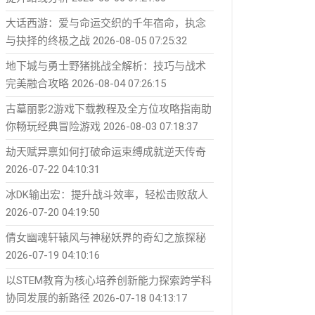
大话西游：爱与命运交织的千年宿命，执念
与抉择的终极之战
2026-08-05 07:25:32
地下城与勇士野猪挑战全解析：技巧与战术
完美融合攻略
2026-08-04 07:26:15
古墓丽影2游戏下载教程及全方位攻略指南助
你畅玩经典冒险游戏
2026-08-03 07:18:37
劫天赋异禀如何打破命运束缚成就逆天传奇
2026-07-22 04:10:31
冰DK输出宏：提升战斗效率，轻松击败敌人
2026-07-20 04:19:50
倩女幽魂轩辕风与神秘妖界的奇幻之旅探秘
2026-07-19 04:10:16
以STEM教育为核心培养创新能力探索跨学科
协同发展的新路径
2026-07-18 04:13:17