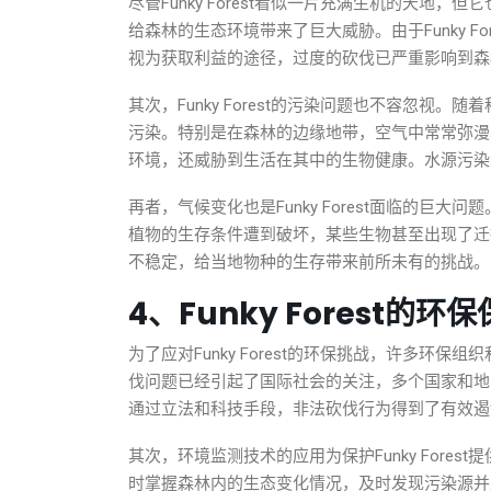
尽管Funky Forest看似一片充满生机的天
给森林的生态环境带来了巨大威胁。由于Funky 
视为获取利益的途径，过度的砍伐已严重影响到森
其次，Funky Forest的污染问题也不容忽
污染。特别是在森林的边缘地带，空气中常常弥漫
环境，还威胁到生活在其中的生物健康。水源污染
再者，气候变化也是Funky Forest面临的
植物的生存条件遭到破坏，某些生物甚至出现了迁徙和
不稳定，给当地物种的生存带来前所未有的挑战。
4、Funky Forest的环
为了应对Funky Forest的环保挑战，许多
伐问题已经引起了国际社会的关注，多个国家和地
通过立法和科技手段，非法砍伐行为得到了有效遏制，F
其次，环境监测技术的应用为保护Funky For
时掌握森林内的生态变化情况，及时发现污染源并