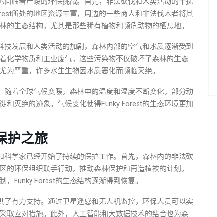
地，但它也面临着严峻的环保挑战。首先，非法砍伐和人类活动的干扰
Forest所处的地区资源丰富，周边的一些商人和非法伐木者将其
林的生态结构，尤其是那些稀有植物和濒危动物的栖息地。
视。随着科技发展和人类活动的加剧，森林内部的空气和水质逐渐受到
着化学物质和工业废气，这些污染物不仅破坏了森林的生态
尤为严重，许多水生生物因水质恶化而濒临灭绝。
巨大问题。随着全球气候变暖，森林中的温度和湿度不断变化，部分动
灭绝的迹象。气候变化使得Funky Forest的生态环境更加
保保护之旅
环保组织和科学家已经开始了持续的保护工作。首先，森林内的非法砍
区的环保组织联手行动，推动森林保护和再造植被的计划。
unky Forest的生态结构逐渐得到恢复。
est提供了有力支持。通过卫星遥感和无人机监控，环保人员可以实
采取应对措施。此外，人工智能和大数据技术的结合也为森