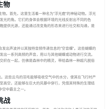
异生物
的奇异生物。首先，这里生活着一种名为“浮光鹿”的神秘动物。浮光
发光的角。它们的身体会根据环境的光线反射出不同的色
晚提供光源，还能通过改变角的形态来进行社交和沟通，是
，像是会发出声波并以其独特音频传递信息的“空音蝶”。这些蝴蝶的
发出一系列高频的声音，用以与其他蝴蝶或动物进行交流。
交织在一起，仿佛是森林中的精灵，带给森林一种超凡脱俗
鸟”的飞禽。这些云鸟的羽毛能够吸收空气中的水分，使其在飞行时产
至高空，还能够在巨大的风暴中穿行，凭借其特殊的生理结
st中空中霸主之一。
保挑战