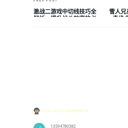
PREV POST
激战二游戏中切线技巧全
雪人兄
解析，提升战斗效率的必
奇缘
备攻略
13594780382