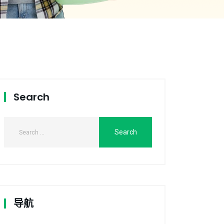
Search
导航