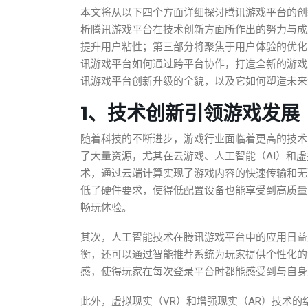
本文将从以下四个方面详细探讨腾讯游戏平台的创
析腾讯游戏平台在技术创新方面所作出的努力与成
提升用户粘性；第三部分将聚焦于用户体验的优化
讯游戏平台如何通过跨平台协作，打造全新的游戏
讯游戏平台创新升级的全貌，以及它如何塑造未来
1、技术创新引领游戏发展
随着科技的不断进步，游戏行业面临着更高的技术
了大量资源，尤其在云游戏、人工智能（AI）和
术，通过云端计算实现了游戏内容的快速传输和无
低了硬件要求，使得低配置设备也能享受到高质量
畅玩体验。
其次，人工智能技术在腾讯游戏平台中的应用日益
衡，还可以通过智能推荐系统为玩家提供个性化的
感，使得玩家在每次登录平台时都能感受到与自身
此外，虚拟现实（VR）和增强现实（AR）技术