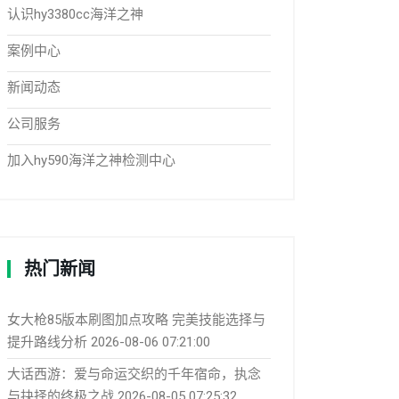
认识hy3380cc海洋之神
案例中心
新闻动态
公司服务
加入hy590海洋之神检测中心
热门新闻
女大枪85版本刷图加点攻略 完美技能选择与
提升路线分析
2026-08-06 07:21:00
大话西游：爱与命运交织的千年宿命，执念
与抉择的终极之战
2026-08-05 07:25:32