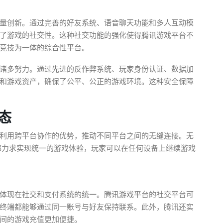
量创新。通过完善的好友系统、语音聊天功能和多人互动模
了游戏的社交性。这种社交功能的强化使得腾讯游戏平台不
竞技为一体的综合性平台。
诸多努力。通过先进的反作弊系统、玩家身份认证、数据加
和游戏资产，确保了公平、公正的游戏环境。这种安全保障
态
利用跨平台协作的优势，推动不同平台之间的无缝连接。无
都力求实现统一的游戏体验，玩家可以在任何设备上继续游戏
体现在社交和支付系统的统一。腾讯游戏平台的社交平台可
终端都能够通过同一账号与好友保持联系。此外，腾讯还实
间的游戏充值更加便捷。