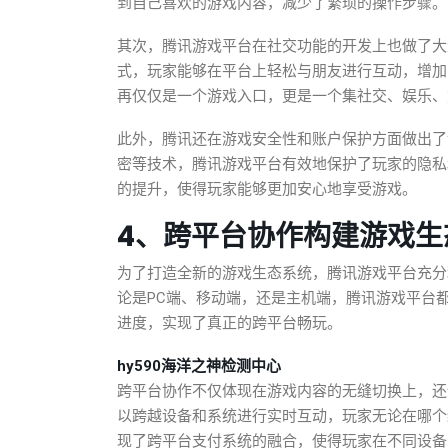
到自己喜欢的游戏内容，减少了繁琐的操作步骤。
其次，腾讯游戏平台在社交功能的开发上也做了大
式，玩家能够在平台上轻松与朋友进行互动，增加
再仅仅是一个游戏入口，更是一个集社交、娱乐、
此外，腾讯还在游戏安全性和账户保护方面做出了
密等技术，腾讯游戏平台有效地保护了玩家的隐私
的提升，使得玩家能够更加安心地享受游戏。
4、跨平台协作构建游戏生
为了打造全新的游戏生态系统，腾讯游戏平台充分
论是PC端、移动端，还是主机端，腾讯游戏平台
进度，实现了真正的跨平台畅玩。
hy590海洋之神检测中心
跨平台协作不仅体现在游戏内容的无缝切换上，还
以跨越设备和系统进行实时互动，玩家无论在哪个
现了跨平台支付系统的融合，使得玩家在不同设备