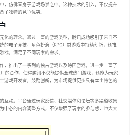
中，仿佛置身于游戏场景之中。这种技术的引入，不仅提升
备了独特的竞争优势。
户
元化的理念。通过丰富的游戏类型，腾讯成功吸引了来自不
统的电子竞技、角色扮演（RPG）类游戏中持续创新，还推
游戏，满足了不同玩家的需求。
作，推出了一系列的独占游戏以及跨国游戏，进一步丰富了
国际大厂的合作，使得腾讯不仅能提供全球热门游戏，还能为玩家
土游戏开发者，鼓励创新，为市场提供更多具有本土特色的
的互动。平台通过玩家反馈、社交媒体和论坛等多渠道收集
为中心的内容调整方式，不仅增强了玩家的参与感，也大大