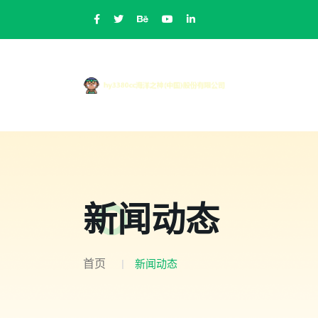
新闻动态
首页
新闻动态