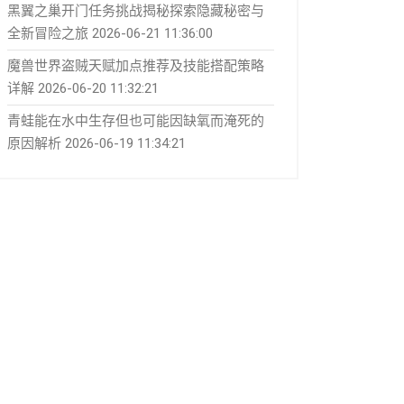
黑翼之巢开门任务挑战揭秘探索隐藏秘密与
全新冒险之旅
2026-06-21 11:36:00
魔兽世界盗贼天赋加点推荐及技能搭配策略
详解
2026-06-20 11:32:21
青蛙能在水中生存但也可能因缺氧而淹死的
原因解析
2026-06-19 11:34:21