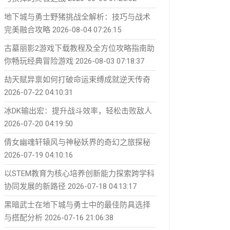
地下城与勇士野猪挑战全解析：技巧与战术
完美融合攻略
2026-08-04 07:26:15
古墓丽影2游戏下载教程及全方位攻略指南助
你畅玩经典冒险游戏
2026-08-03 07:18:37
劫天赋异禀如何打破命运束缚成就逆天传奇
2026-07-22 04:10:31
冰DK输出宏：提升战斗效率，轻松击败敌人
2026-07-20 04:19:50
倩女幽魂轩辕风与神秘妖界的奇幻之旅探秘
2026-07-19 04:10:16
以STEM教育为核心培养创新能力探索跨学科
协同发展的新路径
2026-07-18 04:13:17
黑暗武士在地下城与勇士中的最佳防具选择
与搭配分析
2026-07-16 21:06:38